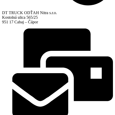
DT TRUCK ODŤAH Nitra s.r.o.
Kostolná ulica 565/25
951 17 Cabaj – Čápor