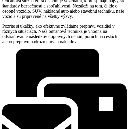
Odťahová služba Nitra disponuje vozidlami, ktoré spĺňajú najvyššie
štandardy bezpečnosti a spoľahlivosti. Nezáleží na tom, či ide o
osobné vozidlo, SUV, nákladné auto alebo stavebnú techniku, naše
vozidlá sú pripravené na všetky výzvy.
Pozrite si ukážky, ako efektívne zvládame prepravu vozidiel v
rôznych situáciách. Naša odťahová technika je vhodná na
odstraňovanie následkov dopravných nehôd, porúch na cestách
alebo prepravu nadrozmerných nákladov.