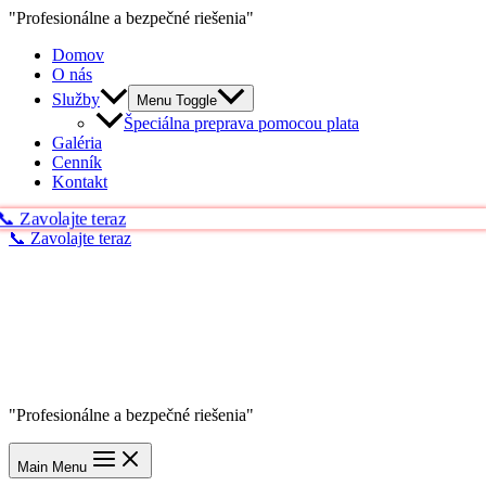
"Profesionálne a bezpečné riešenia"
Domov
O nás
Služby
Menu Toggle
Špeciálna preprava pomocou plata
Galéria
Cenník
Kontakt
 Zavolajte teraz
📞 Zavolajte teraz
"Profesionálne a bezpečné riešenia"
Main Menu